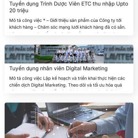
Tuyển dụng Trình Dược Viên ETC thu nhập Upto
20 triệu
Mô tả công việc * – Giới thiệu sản phẩm của Công ty tới
khách hàng – Chăm sóc mạng lưới khách hàng đã có sẵn.
Xây dựng, phát triển và xác lập mối quan hệ với khách
hàng – Đảm bảo doanh số hàng tháng và hoàn thành báo
cáo theo yêu cầu của…
Tiếp tục đọc
→
Tuyển dụng nhân viên Digital Marketing
Mô tả công việc Lập kế hoạch và triển khai thực hiện các
chiến dịch Digital Marketing. Theo dõi và tối ưu hóa quá
trình thực hiện các chiến dịch Digital Marketing (có kinh
nghiệm triển khai kênh Tiktok Ads ) Quản lý chi phí, kiểm
soát và tối ưu kết quả thực hiện các…
Tiếp tục đọc
→