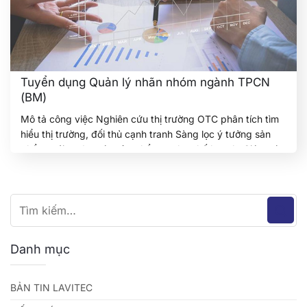
Tuyển dụng Quản lý nhãn nhóm ngành TPCN
(BM)
Mô tả công việc Nghiên cứu thị trường OTC phân tích tìm
hiểu thị trường, đối thủ cạnh tranh Sàng lọc ý tưởng sản
phẩm mới, order các sản phẩm ra theo kế hoạch. Giám sát,
phối hợp với RD để ra sản phẩm mới, chỉnh sửa sản phẩm
đến khi hoàn thiện. Khảo sát,…
Tiếp tục đọc
→
Danh mục
BẢN TIN LAVITEC