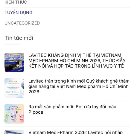
KIẾN THỨC
TUYỂN DỤNG
UNCATEGORIZED
Tin tức mới
LAVITEC KHẲNG ĐỊNH VỊ THẾ TẠI VIETNAM
MEDI-PHARM HỒ CHÍ MINH 2026, THÚC ĐẨY
KẾT NỐI VÀ HỢP TÁC TRONG LĨNH VỰC Y TẾ
Lavitec trân trọng kính mời Quý khách ghé thăm
gian hàng tại Việt Nam Medipharm Hồ Chí Minh
2026
Ra mắt sản phẩm mới: Bọt rửa tay đổi màu
Pipoca
Vietnam Medi-Pharm 2026: Lavitec hội nhập