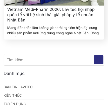
Vietnam Medi-Pharm 2026: Lavitec hội nhập
quốc tế với hệ sinh thái giải pháp y tế chuẩn
Nhật Bản
Mang đến triển lãm không gian trải nghiệm hiện đại cùng
nhiều sản phẩm mới ứng dụng công nghệ Nhật Bản, Công
ty Cổ phần Lavitec đã thu hút sự quan tâm của đông đảo
khách hàng và đối tác tại Vietnam Medi-Pharm 2026. Gian
hàng để lại dấu ấn với các giải pháp chăm…
Tiếp tục đọc
→
Danh mục
BẢN TIN LAVITEC
KIẾN THỨC
TUYỂN DỤNG