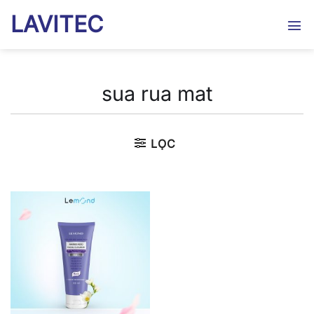
Bỏ
LAVITEC
qua
nội
dung
sua rua mat
LỌC