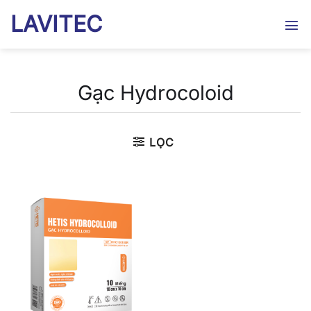
Bỏ
LAVITEC
qua
nội
dung
Gạc Hydrocoloid
LỌC