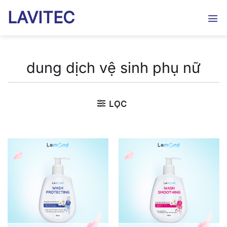
Bỏ
LAVITEC
qua
nội
dung
dung dịch vệ sinh phụ nữ
LỌC