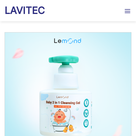
Bỏ
LAVITEC
qua
nội
dung