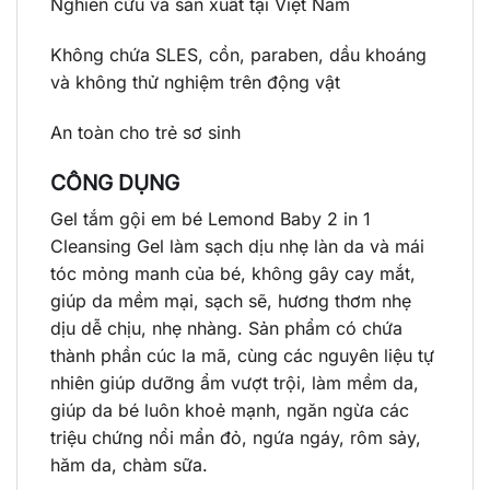
Nghiên cứu và sản xuất tại Việt Nam
Không chứa SLES, cồn, paraben, dầu khoáng
và không thử nghiệm trên động vật
An toàn cho trẻ sơ sinh
CÔNG DỤNG
Gel tắm gội em bé Lemond Baby 2 in 1
Cleansing Gel làm sạch dịu nhẹ làn da và mái
tóc mỏng manh của bé, không gây cay mắt,
giúp da mềm mại, sạch sẽ, hương thơm nhẹ
dịu dễ chịu, nhẹ nhàng. Sản phẩm có chứa
thành phần cúc la mã, cùng các nguyên liệu tự
nhiên giúp dưỡng ẩm vượt trội, làm mềm da,
giúp da bé luôn khoẻ mạnh, ngăn ngừa các
triệu chứng nổi mẩn đỏ, ngứa ngáy, rôm sảy,
hăm da, chàm sữa.