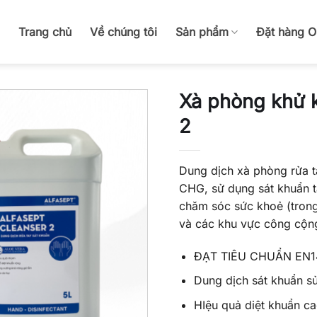
Trang chủ
Về chúng tôi
Sản phẩm
Đặt hàng 
Xà phòng khử k
2
Dung dịch xà phòng rửa t
CHG, sử dụng sát khuẩn ta
chăm sóc sức khoẻ (tron
và các khu vực công cộn
ĐẠT TIÊU CHUẨN EN1
Dung dịch sát khuẩn s
HIệu quả diệt khuẩn ca