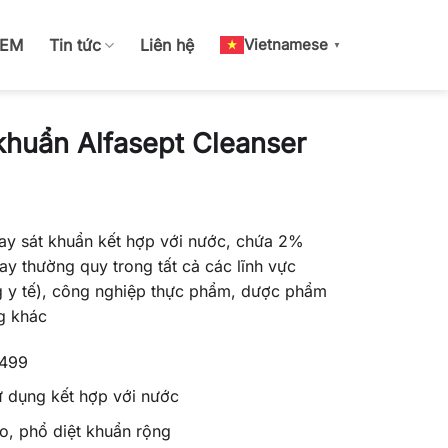
OEM
Tin tức
Liên hệ
Vietnamese
▼
huẩn Alfasept Cleanser
ay sát khuẩn kết hợp với nước, chứa 2%
y thường quy trong tất cả các lĩnh vực
g y tế), công nghiệp thực phẩm, dược phẩm
g khác
499
ử dụng kết hợp với nước
o, phổ diệt khuẩn rộng