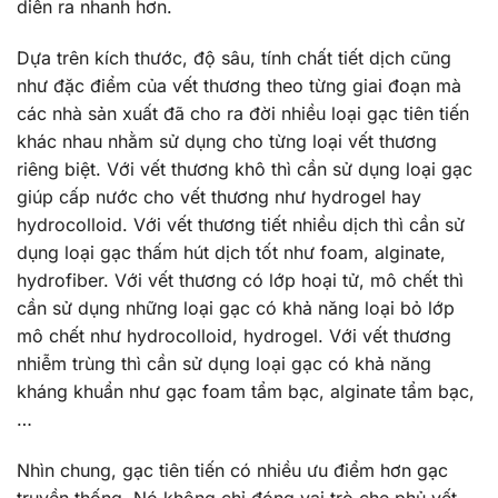
diễn ra nhanh hơn.
Dựa trên kích thước, độ sâu, tính chất tiết dịch cũng
như đặc điểm của vết thương theo từng giai đoạn mà
các nhà sản xuất đã cho ra đời nhiều loại gạc tiên tiến
khác nhau nhằm sử dụng cho từng loại vết thương
riêng biệt. Với vết thương khô thì cần sử dụng loại gạc
giúp cấp nước cho vết thương như hydrogel hay
hydrocolloid. Với vết thương tiết nhiều dịch thì cần sử
dụng loại gạc thấm hút dịch tốt như foam, alginate,
hydrofiber. Với vết thương có lớp hoại tử, mô chết thì
cần sử dụng những loại gạc có khả năng loại bỏ lớp
mô chết như hydrocolloid, hydrogel. Với vết thương
nhiễm trùng thì cần sử dụng loại gạc có khả năng
kháng khuẩn như gạc foam tẩm bạc, alginate tẩm bạc,
…
Nhìn chung, gạc tiên tiến có nhiều ưu điểm hơn gạc
truyền thống. Nó không chỉ đóng vai trò che phủ vết