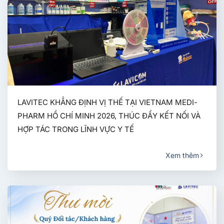
LAVITEC KHẲNG ĐỊNH VỊ THẾ TẠI VIETNAM MEDI-
PHARM HỒ CHÍ MINH 2026, THÚC ĐẨY KẾT NỐI VÀ
HỢP TÁC TRONG LĨNH VỰC Y TẾ
Xem thêm